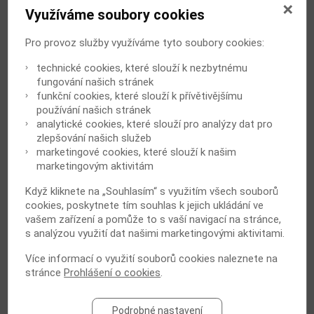
Využíváme soubory cookies
přednáškový večer Chirurgické kliniky 2. LF UK a
FNM.
Pro provoz služby využíváme tyto soubory cookies:
Přejeme pevné zdraví, pokud možno příjemně
technické cookies, které slouží k nezbytnému
strávené léto a moc se těšíme na naše další
fungování našich stránek
setkávání.
funkční cookies, které slouží k přívětivějšímu
používání našich stránek
S mnoha pozdravy
analytické cookies, které slouží pro analýzy dat pro
zlepšování našich služeb
Prof. MUDr. Jiří Raboch, DrSc.
marketingové cookies, které slouží k našim
marketingovým aktivitám
předseda
Když kliknete na „Souhlasím“ s využitím všech souborů
cookies, poskytnete tím souhlas k jejich ukládání ve
Hodnocení článku
vašem zařízení a pomůže to s vaší navigací na stránce,
Líbí se vám článek?
s analýzou využití dat našimi marketingovými aktivitami.
Více informací o využití souborů cookies naleznete na
stránce
Prohlášení o cookies
.
Počet hodnocení:
5219
Podrobné nastavení