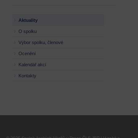
Aktuality
O spolku
Výbor spolku, členové
Ocenění
Kalendář akcí
Kontakty
© 2026 Spolek českých lékařů v Praze ČLS JEP | Vyrobil a