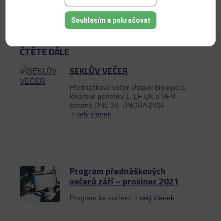
DALŠÍ ČLÁNEK
Souhlasím a pokračovat
ČTĚTE DÁLE
SEKLŮV VEČER
Přednáškový večer Ústavu biologie a
lékařské genetiky 1. LF UK a VFN
konaný DNE 26. ÚNORA 2024
celý článek
Program přednáškových
večerů září – prosinec 2021
Program ke stažení
celý článek