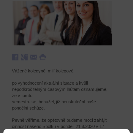
Vážené kolegyně, milí kolegové,
po vyhodnocení aktuální situace a kvůli
nepodkročitelným časovým lhůtám oznamujeme,
že v tomto
semestru se, bohužel, již neuskuteční naše
pondělní schůze.
Pevně věříme, že opětovně budeme moci zahájit
činnost našeho Spolku v pondělí 21.9.2020 v 17
hod. v Lékařském domě, kdy plánujeme