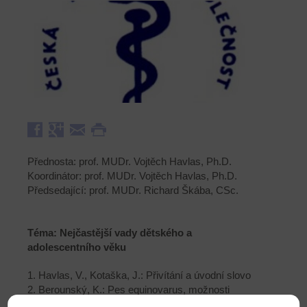
Přednosta: prof. MUDr. Vojtěch Havlas, Ph.D.
Koordinátor: prof. MUDr. Vojtěch Havlas, Ph.D.
Předsedající: prof. MUDr. Richard Škába, CSc.
Téma: Nejčastější vady dětského a
adolescentního věku
1. Havlas, V., Kotaška, J.: Přivítání a úvodní slovo
2. Berounský, K.: Pes equinovarus, možnosti
konzervativní terapie pomocí Ponsetiho metody