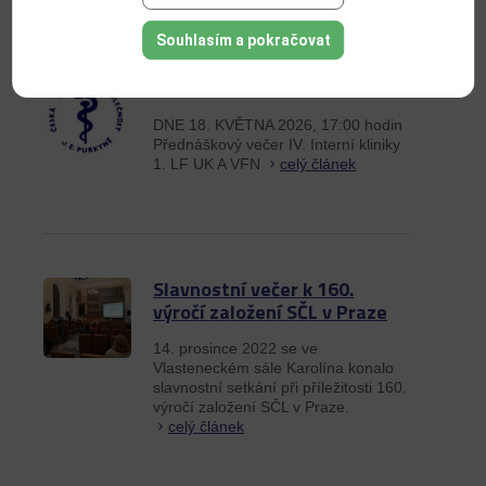
ČTĚTE DÁLE
Souhlasím a pokračovat
PRUSÍKŮV VEČER
DNE 18. KVĚTNA 2026, 17:00 hodin
Přednáškový večer IV. Interní kliniky
1. LF UK A VFN
celý článek
Slavnostní večer k 160.
výročí založení SČL v Praze
14. prosince 2022 se ve
Vlasteneckém sále Karolína konalo
slavnostní setkání při příležitosti 160.
výročí založení SČL v Praze.
celý článek