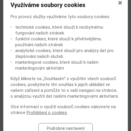
Využíváme soubory cookies
3. Bespalov, K.: Dětská plochá noha
4. Krejčí, D.: Hallux vagus juvenilis a jeho léčba
Pro provoz služby využíváme tyto soubory cookies:
5. Potfajová, E.: Neurogenní vady nohy a přednoží,
strategie léčby
technické cookies, které slouží k nezbytnému
6. Hofman, J.: Vrozená dysplázie kyčelní
fungování našich stránek
7. Poch, V.: Vrozené kyčelní vady
funkční cookies, které slouží k přívětivějšímu
8. Havlík, J.: Avaskulární nekrózy v dětské
používání našich stránek
ortopedii
analytické cookies, které slouží pro analýzy dat pro
9. Škába, R.: Závěr a diskuse
zlepšování našich služeb
marketingové cookies, které slouží k našim
marketingovým aktivitám
Hodnocení článku
Líbí se vám článek?
Když kliknete na „Souhlasím“ s využitím všech souborů
cookies, poskytnete tím souhlas k jejich ukládání ve
vašem zařízení a pomůže to s vaší navigací na stránce,
s analýzou využití dat našimi marketingovými aktivitami.
Počet hodnocení:
197
Více informací o využití souborů cookies naleznete na
stránce
Prohlášení o cookies
.
DALŠÍ ČLÁNEK
Podrobné nastavení