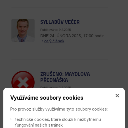
SYLLABŮV VEČER
Publikováno: 9.2.2025
DNE 24. ÚNORA 2025, 17:00 hodin
celý článek
ZRUŠENO: MAYDLOVA
PŘEDNÁŠKA
Publikováno: 2.2.2025
ZRUŠENO
celý článek
Využíváme soubory cookies
Pro provoz služby využíváme tyto soubory cookies:
technické cookies, které slouží k nezbytnému
fungování našich stránek
CHARVÁTŮV VEČER