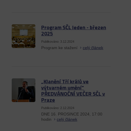
Program SČL leden - březen
2025
Publikováno: 3.12.2024
Program ke stažení
celý článek
„Klanění Tří králů ve
výtvarném umění“
PŘEDVÁNOČNÍ VEČER SČL v
Praze
Publikováno: 2.12.2024
DNE 16. PROSINCE 2024, 17:00
hodin
celý článek