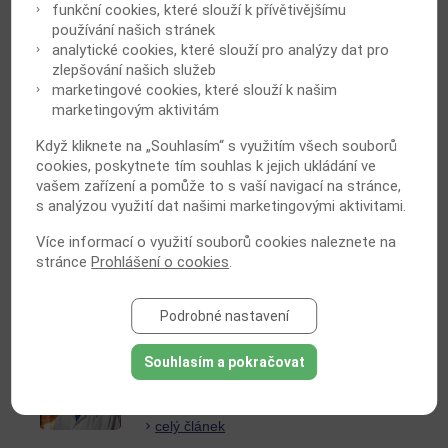
funkční cookies, které slouží k přívětivějšímu
Publikováno: 26.1.2025
používání našich stránek
DNE 10. ÚNORA 2025, 17:00 hodin
analytické cookies, které slouží pro analýzy dat pro
celý článek
zlepšování našich služeb
marketingové cookies, které slouží k našim
marketingovým aktivitám
Když kliknete na „Souhlasím“ s využitím všech souborů
cookies, poskytnete tím souhlas k jejich ukládání ve
KUKULŮV VEČER
vašem zařízení a pomůže to s vaší navigací na stránce,
s analýzou využití dat našimi marketingovými aktivitami.
Publikováno: 19.1.2025
DNE 3. ÚNORA 2025, 17:00 hodin
Více informací o využití souborů cookies naleznete na
celý článek
stránce
Prohlášení o cookies
.
Podrobné nastavení
KLAUSŮV VEČER
Souhlasím a pokračovat
Publikováno: 12.1.2025
DNE 27. LEDNA 2025, 17:00 hodin
celý článek