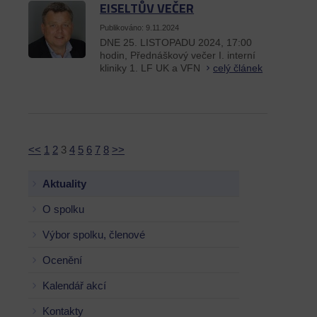
EISELTŮV VEČER
Publikováno: 9.11.2024
DNE 25. LISTOPADU 2024, 17:00
hodin, Přednáškový večer I. interní
kliniky 1. LF UK a VFN
celý článek
<<
1
2
3
4
5
6
7
8
>>
Aktuality
O spolku
Výbor spolku, členové
Ocenění
Kalendář akcí
Kontakty