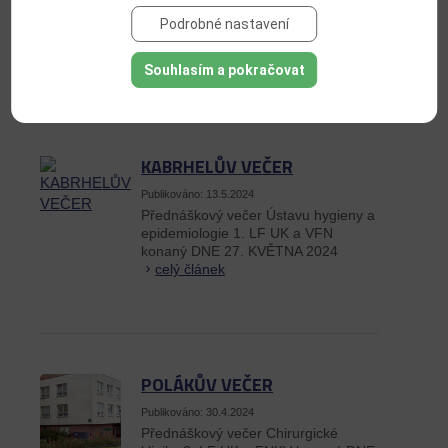
Přednáškový večer IV. Interní kliniky
Podrobné nastavení
1. LF UK A VFN konaný DNE 20.
KVĚTNA 2024
celý článek
Souhlasím a pokračovat
KABRHELŮV VEČER
Publikováno: 13.5.2024
Přednáškový večer Ústavu hygieny a
epidemiologie 1. LF UK a VFN
konaný DNE 27. KVĚTNA 2024
celý článek
POLÁKŮV VEČER
Publikováno: 30.4.2024
Přednáškový večer Chirurgické