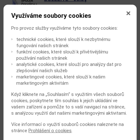
Publikováno: 27.8.2024
na podzim letošního roku budou
Využíváme soubory cookies
probíhat volby do výboru našeho
spolku. Volby budou uskutečněny
Pro provoz služby využíváme tyto soubory cookies:
elektronickou formou...
celý článek
technické cookies, které slouží k nezbytnému
fungování našich stránek
funkční cookies, které slouží k přívětivějšímu
používání našich stránek
analytické cookies, které slouží pro analýzy dat pro
PLACÁKŮV VEČER
zlepšování našich služeb
Publikováno: 20.5.2024
marketingové cookies, které slouží k našim
Přednáškový večer Interní kliniky 1.
marketingovým aktivitám
LF UK a ÚVN konaný DNE 3.
ČERVNA 2024
celý článek
Když kliknete na „Souhlasím“ s využitím všech souborů
cookies, poskytnete tím souhlas k jejich ukládání ve
vašem zařízení a pomůže to s vaší navigací na stránce,
s analýzou využití dat našimi marketingovými aktivitami.
Více informací o využití souborů cookies naleznete na
PRUSÍKŮV VEČER
stránce
Prohlášení o cookies
.
Publikováno: 16.5.2024