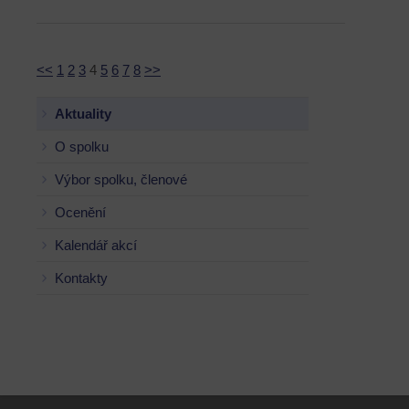
<<
1
2
3
4
5
6
7
8
>>
Aktuality
O spolku
Výbor spolku, členové
Ocenění
Kalendář akcí
Kontakty